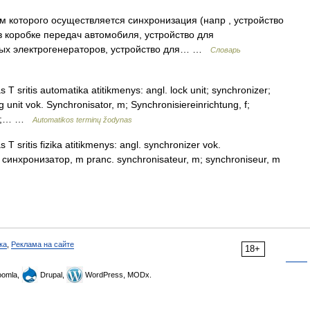
м которого осуществляется синхронизация (напр , устройство
 коробке передач автомобиля, устройство для
ных электрогенераторов, устройство для… …
Словарь
 T sritis automatika atitikmenys: angl. lock unit; synchronizer;
g unit vok. Synchronisator, m; Synchronisiereinrichtung, f;
, m;… …
Automatikos terminų žodynas
T sritis fizika atitikmenys: angl. synchronizer vok.
s. синхронизатор, m pranc. synchronisateur, m; synchroniseur, m
ка
,
Реклама на сайте
18+
omla,
Drupal,
WordPress, MODx.