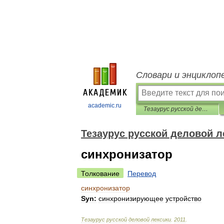
Словари и энциклоп
academic.ru
Тезаурус русской деловой лексики
Тезаурус русской деловой л
синхронизатор
Толкование
Перевод
синхронизатор
Syn:
синхронизирующее
устройство
Тезаурус
русской
деловой
лексики
.
2011
.