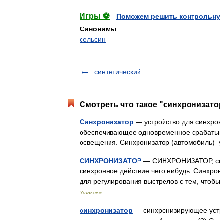
Игры ⚽
Поможем решить контрольну
Синонимы
:
сельсин
синтетический
Смотреть что такое "синхронизатор
Синхронизатор
— устройство для синхро
обеспечивающее одновременное срабатыв
освещения. Синхронизатор (автомобиль)
СИНХРОНИЗАТОР
— СИНХРОНИЗАТОР, синх
синхронное действие чего нибудь. Синхро
для регулирования выстрелов с тем, что
Ушакова
синхронизатор
— синхронизирующее устро