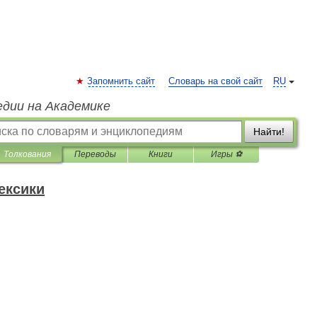
Запомнить сайт
Словарь на свой сайт
RU
едии на Академике
Найти!
Толкования
Переводы
Книги
Игры ⚽
ексики