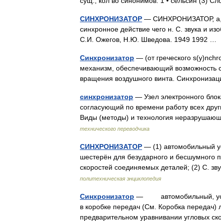
сущ., кол во синонимов: 1 • сельсин (3) 
СИНХРОНИЗАТОР
— СИНХРОНИЗАТОР, а, м
синхронное действие чего н. С. звука и из
С.И. Ожегов, Н.Ю. Шведова. 1949 1992 
Синхронизатор
— (от греческого s(y)nch
механизм, обеспечивающий возможность с
вращения воздушного винта. Синхрониза
синхронизатор
— Узел электронного блок
согласующий по времени работу всех друг
Виды (методы) и технология неразруша
технического переводчика
СИНХРОНИЗАТОР
— (1) автомобильный у
шестерён для безударного и бесшумного п
скоростей соединяемых деталей; (2) С. з
политехническая энциклопедия
Синхронизатор
— автомобильный, устро
в коробке передач (См. Коробка передач) 
предварительном уравнивании угловых с