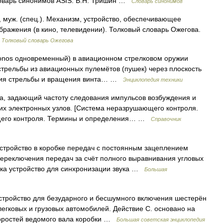
Словарь синонимов ASIS. В.Н. Тришин …
Словарь синонимов
уж. (спец.). Механизм, устройство, обеспечивающее
ображения (в кино, телевидении). Толковый словарь Ожегова.
…
Толковый словарь Ожегова
ronos одновременный) в авиационном стрелковом оружии
трельбы из авиационных пулемётов (пушек) через плоскость
ция стрельбы и вращения винта… …
Энциклопедия техники
а, задающий частоту следования импульсов возбуждения и
их электронных узлов. [Система неразрушающего контроля.
ющего контроля. Термины и определения… …
Справочник
стройство в коробке передач с постоянным зацеплением
ереключения передач за счёт полного выравнивания угловых
вука устройство для синхронизации звука …
Большая
йство для безударного и бесшумного включения шестерён
легковых и грузовых автомобилей. Действие С. основано на
коростей ведомого вала коробки …
Большая советская энциклопедия