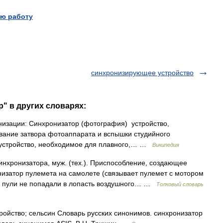
ю работу
синхронизирующее устройство
" в других словарях:
низации: Синхронизатор (фотография) устройство,
ание затвора фотоаппарата и вспышки студийного
 устройство, необходимое для плавного,… …
Википедия
ронизатора, муж. (тех.). Приспособление, создающее
низатор пулемета на самолете (связывает пулемет с мотором
бы пули не попадали в лопасть воздушного… …
Толковый словарь
йство; сельсин Словарь русских синонимов. синхронизатор