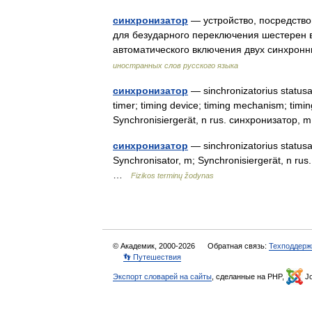
синхронизатор
— устройство, посредство
для безударного переключения шестерен в
автоматического включения двух синхрон
иностранных слов русского языка
синхронизатор
— sinchronizatorius statusas
timer; timing device; timing mechanism; timin
Synchronisiergerät, n rus. синхронизатор
синхронизатор
— sinchronizatorius statusas 
Synchronisator, m; Synchronisiergerät, n ru
…
Fizikos terminų žodynas
© Академик, 2000-2026
Обратная связь:
Техподдерж
👣 Путешествия
Экспорт словарей на сайты
, сделанные на PHP,
Jo